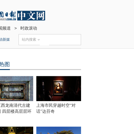
国频道
>
时政滚动
动新媒
站内搜索
热图
江西龙南清代古建
上海市民穿越时空“对
围 四层楼高层层环
话”达芬奇