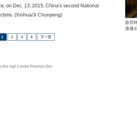
会
nce, on Dec. 13, 2015, China's second National
这
些
ctims. (Xinhua/Ji Chunpeng)
看
故宫
点
港展
别
1
2
3
4
下一页
错
过
研
究
 the vigil Candle Province Dec
你
喜
欢
的
音
乐
类
型
可
以
反