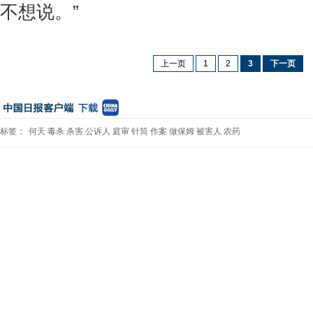
不想说。”
上一页
1
2
3
下一页
标签：
何天
毒杀
杀害
公诉人
庭审
针筒
作案
做保姆
被害人
农药