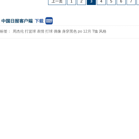
上一页
1
2
3
4
5
6
7
标签：
周杰伦
打篮球
表情
打球
偶像
身穿黑色
po
12月
T恤
风格