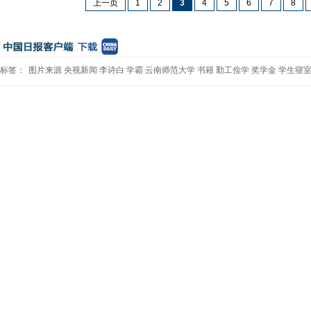
上一页
1
2
3
4
5
6
7
8
标签：
图片来源
央视新闻
李诗白
学霸
云南师范大学
书籍
勤工俭学
奖学金
学生寝