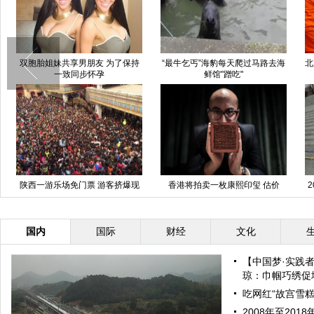
双胞胎姐妹共享男朋友 为了保持
“最牛乞丐”海豹每天爬过马路去海
北
一致同步怀孕
鲜馆"蹭吃"
陕西一游乐场免门票 游客挤爆现
香港将拍卖一枚康熙印玺 估价
场
1500万美元(组图)
国内
国际
财经
文化
【中国梦·实践
琼：巾帼巧绣促增
吃网红“故宫雪糕
2008年至20