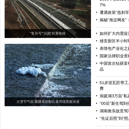
7%
遭遇政策“急刹车
揭秘“海淀网友
如何扩大内需促
“复兴号”“试跑”杭黄铁路
雄安新区半小时
表情包产业化之
国家法律职业资
中国首次钻获富
品
51岁泥瓦匠带工
费
洞庭湖3万亩“私
大雪节气前 新疆库尔勒孔雀河现美丽冰凌
“00后”新生驾
湖南衡东故意驾
“先证后照”到“