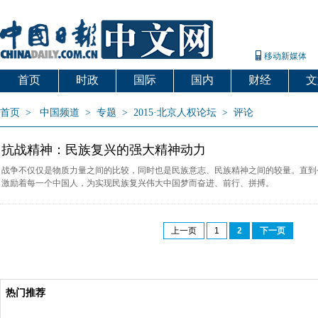
移动新媒体
首页
时政
国际
国内
财经
文
首页
>
中国频道
>
专题
>
2015·北京人权论坛
>
评论
抗战精神：民族复兴的强大精神动力
战争不仅仅是物质力量之间的比较，同时也是民族意志、民族精神之间的较量。直到
激励着每一个中国人，为实现民族复兴伟大中国梦而奋进、前行、拼搏。
上一页
1
2
下一页
热门推荐