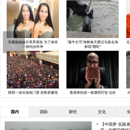
双胞胎姐妹共享男朋友 为了保持
“最牛乞丐”海豹每天爬过马路去海
北
一致同步怀孕
鲜馆"蹭吃"
陕西一游乐场免门票 游客挤爆现
香港将拍卖一枚康熙印玺 估价
场
1500万美元(组图)
国内
国际
财经
文化
【中国梦·实践