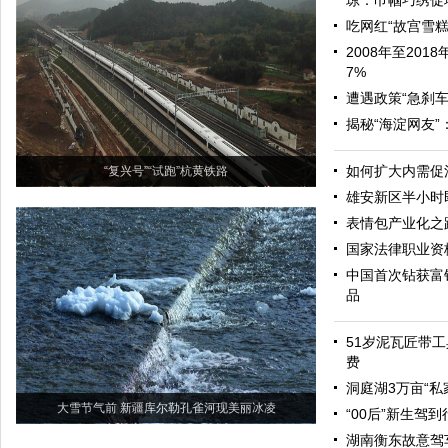
琼：巾帼巧绣促增
吃网红“故宫雪糕
2008年至20
7%
遭遇政策“急刹车
揭秘“海淀网友
如何扩大内需促
“复兴号”“试跑”杭黄铁路
雄安新区半小时
表情包产业化之
国家法律职业资
中国首次钻获富
品
51岁泥瓦匠带工
费
洞庭湖3万亩“私
大雪节气前 新疆库尔勒孔雀河现美丽冰凌
“00后”新生驾
湖南衡东故意驾