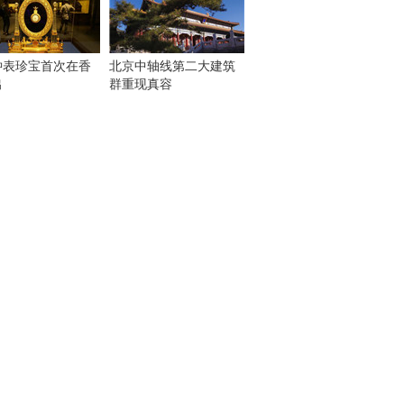
钟表珍宝首次在香
北京中轴线第二大建筑
出
群重现真容
！
：