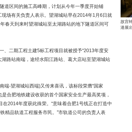
会
隧道区间的施工高峰期，计划从今年一季度开始铺
这
些
现场有关负责人表示。望湖城站早在2014年1月6日就
看
故宫
今年春天到来时望湖城站至太湖路站的地下隧道区间可
点
港展
别
错
过
、二期工程土建5标工程项目就被授予“2013年度安
研
太湖路站南端，途经水阳江路站、葛大店站至望湖城站
究
你
喜
欢
端-望湖城站西端)又传来喜讯，该标段荣膺“国家
的
音
这也是合肥地铁建设收获的首个国家安全生产最高奖项，
乐
在2014年度获此殊荣。“意味着合肥1号线正在打造中
类
铁精品轨道工程服务市民。”市轨道公司的负责人表
型
可
以
反