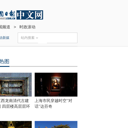
国频道
>
时政滚动
动新媒
站内搜索
热图
江西龙南清代古建
上海市民穿越时空“对
围 四层楼高层层环
话”达芬奇