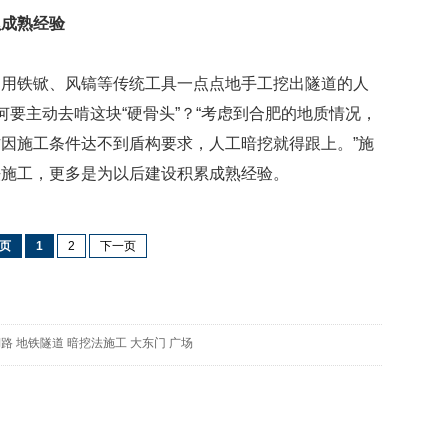
映
累成熟经验
你
的
性
铁锨、风镐等传统工具一点点地手工挖出隧道的人
格
何要主动去啃这块“硬骨头”？“考虑到合肥的地质情况，
和
因施工条件达不到盾构要求，人工暗挖就得跟上。”施
智
商
法施工，更多是为以后建设积累成熟经验。
联
合
页
1
2
下一页
国
维
和
70
周
湖路
地铁隧道
暗挖法施工
大东门
广场
年
中
国
维
和