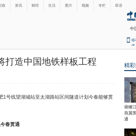
时政
资讯
财经
生活
图片
视频
专栏
双语
中
移
体
将打造中国地铁样板工程
精彩
最
热
新
世
界
闻
瞩
肥1号线望湖城站至太湖路站区间隧道计划今春能够贯
目
上
俯瞰
合
燕翼
青
通
拟今春贯通
岛
峰