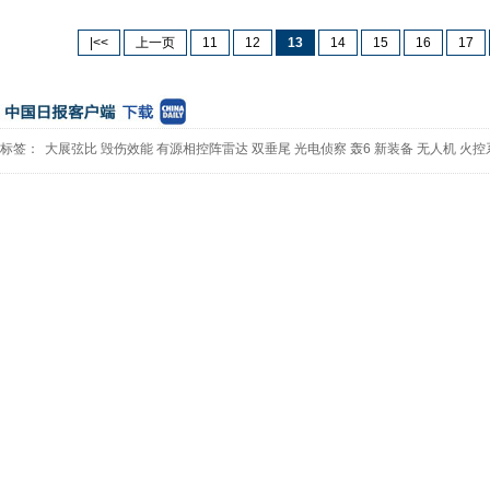
|<<
上一页
11
12
13
14
15
16
17
标签：
大展弦比
毁伤效能
有源相控阵雷达
双垂尾
光电侦察
轰6
新装备
无人机
火控