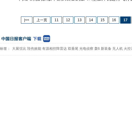
|<<
上一页
11
12
13
14
15
16
17
标签：
大展弦比
毁伤效能
有源相控阵雷达
双垂尾
光电侦察
轰6
新装备
无人机
火控