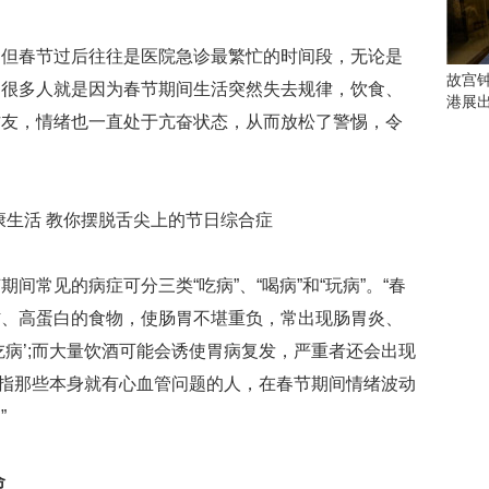
会
这
些
春节过后往往是医院急诊最繁忙的时间段，无论是
看
故宫
。很多人就是因为春节期间生活突然失去规律，饮食、
点
港展
别
访友，情绪也一直处于亢奋状态，从而放松了警惕，令
错
过
研
究
你
喜
见的病症可分三类“吃病”、“喝病”和“玩病”。“春
欢
肪、高蛋白的食物，使肠胃不堪重负，常出现肠胃炎、
的
音
吃病’;而大量饮酒可能会诱使胃病复发，严重者还会出现
乐
’是指那些本身就有心血管问题的人，在春节期间情绪波动
类
”
型
可
以
命
反