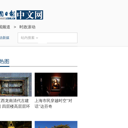
国频道
>
时政滚动
动新媒
站内搜索
热图
江西龙南清代古建
上海市民穿越时空“对
围 四层楼高层层环
话”达芬奇