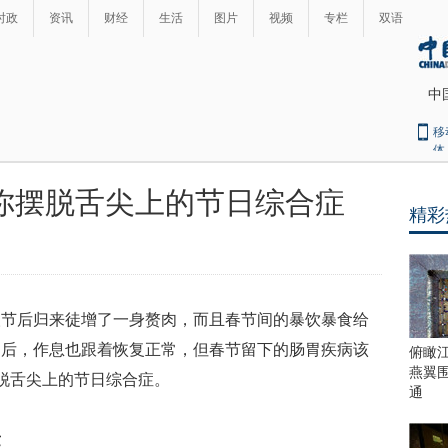
时政
资讯
财经
生活
图片
视频
专栏
双语
中
移
体
你摆脱舌尖上的节日综合症
精彩
最
热
新
世
界
闻
瞩
后归来徒增了一身赘肉，而且春节间的暴饮暴食给
目
上
之后，作息也跟着恢复正常，但春节留下的肠胃疾病该
俯瞰
合
燕翼
脱舌尖上的节日综合症。
青
通
岛
峰
发