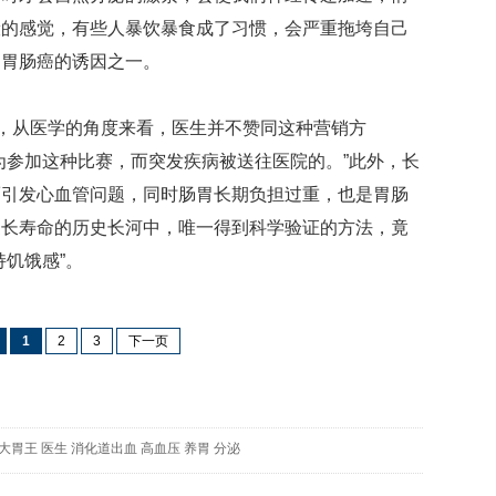
贡
般的感觉，有些人暴饮暴食成了习惯，会严重拖垮自己
献
获
是胃肠癌的诱因之一。
赞
英
，从医学的角度来看，医生并不赞同这种营销方
国
为参加这种比赛，而突发疾病被送往医院的。”此外，长
女
而引发心血管问题，同时肠胃长期负担过重，也是胃肠
子
的
更长寿命的历史长河中，唯一得到科学验证的方法，竟
抗
饥饿感”。
癌
奇
迹
曾
1
2
3
下一页
为
自
己
准
大胃王
医生
消化道出血
高血压
养胃
分泌
备
葬