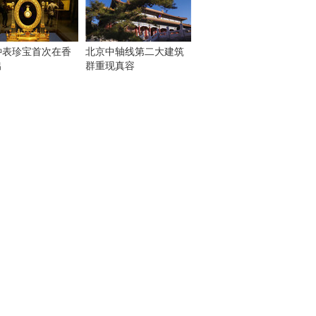
钟表珍宝首次在香
北京中轴线第二大建筑
出
群重现真容
！
：