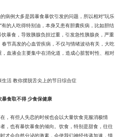
映
你
病例大多是因暴食暴饮引发的问题，所以相对“玩乐
的
性
，“有的人吃得特别油，本身又患有胆囊疾病，比如胆结
格
暴饮暴食，导致胰腺负担过重，引发急性胰腺炎，严重
和
，春节高发的心血管疾病，不仅与情绪波动有关，大吃
智
商
重，血液会主要集中在消化道，造成心脏暂时性、相对
联
合
国
维
和
70
饮暴食取不得 少食保健康
周
年
中
，有些人失恋的时候也会以大量饮食克服消极情
国
患者，也有暴饮暴食的倾向。饮食，特别是甜食，往往
维
和
爱时才会自然分泌的激素，会使我们神经传递加速，情