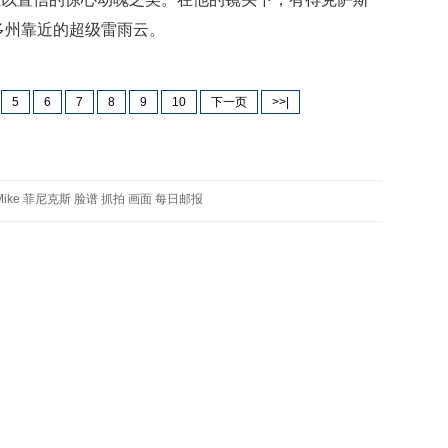
映
多州靠近的超级雷雨云。
你
的
性
格
5
6
7
8
9
10
下一页
>>|
和
智
商
Mike
菲尼克斯
脸谱
抓拍
画面
每日邮报
联
合
国
维
和
70
周
年
中
国
维
和