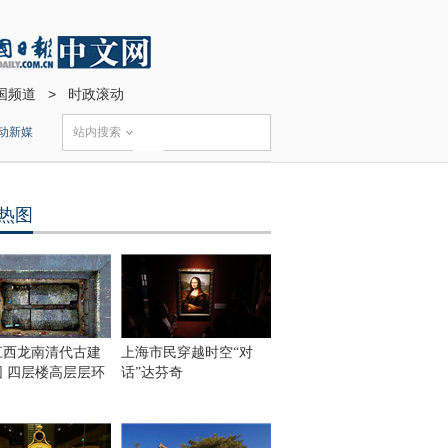
国频道
>
时政滚动
动新媒
站内搜索
热图
江西龙南清代古建
上海市民穿越时空“对
围 四层楼高层层环
话”达芬奇