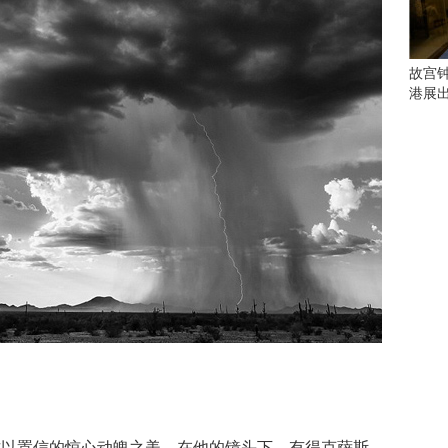
会
这
些
看
故宫
点
港展
别
错
过
研
究
你
喜
欢
的
音
乐
类
型
可
以
反
置信的惊心动魄之美。在他的镜头下，有得克萨斯