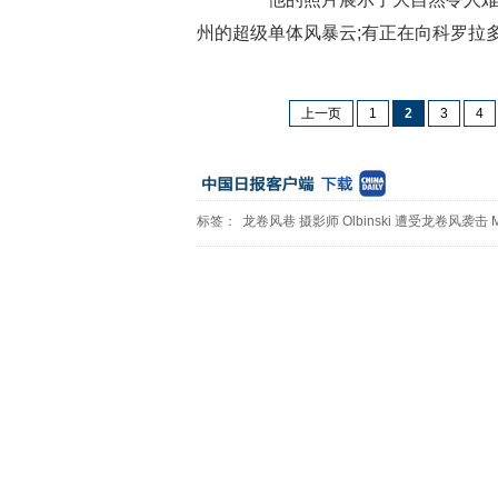
州的超级单体风暴云;有正在向科罗拉
上一页
1
2
3
4
标签：
龙卷风巷
摄影师
Olbinski
遭受龙卷风袭击