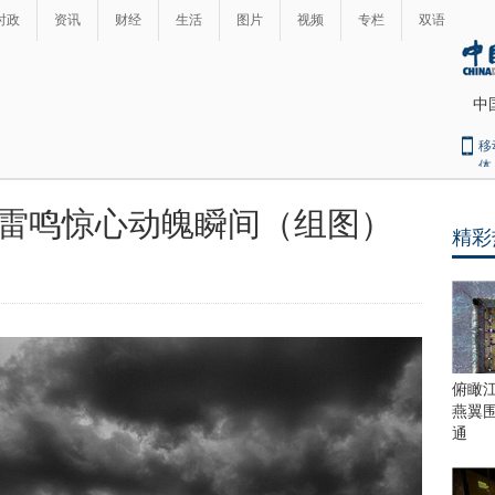
时政
资讯
财经
生活
图片
视频
专栏
双语
中
移
体
雷鸣惊心动魄瞬间（组图）
精彩
最
热
新
世
界
闻
瞩
目
上
俯瞰
合
燕翼
青
通
岛
峰