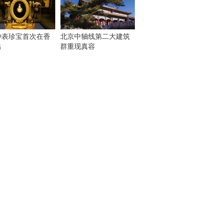
钟表珍宝首次在香
北京中轴线第二大建筑
出
群重现真容
！
：