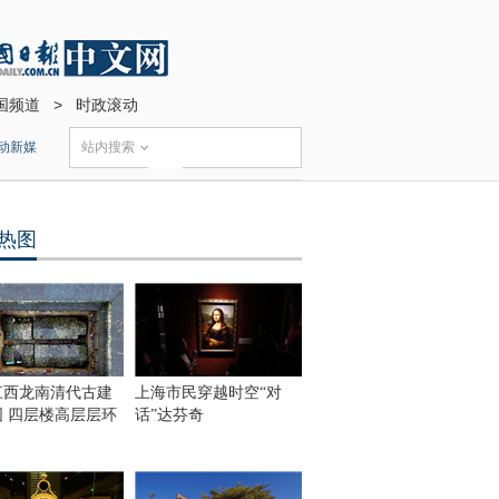
国频道
>
时政滚动
动新媒
站内搜索
热图
江西龙南清代古建
上海市民穿越时空“对
围 四层楼高层层环
话”达芬奇