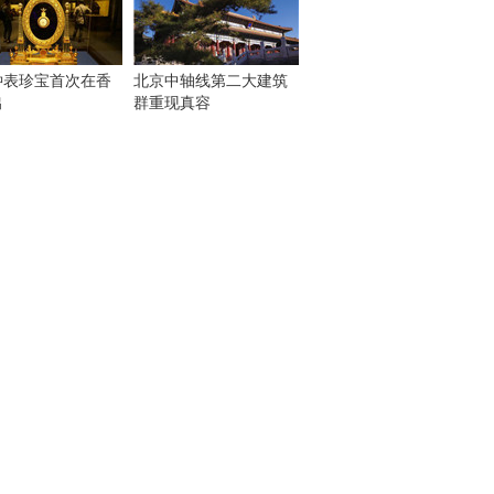
钟表珍宝首次在香
北京中轴线第二大建筑
出
群重现真容
！
：