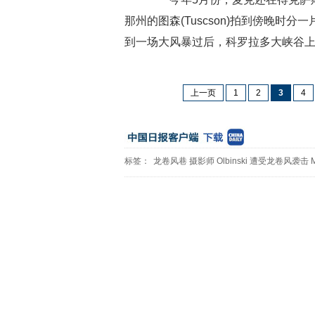
那州的图森(Tuscson)拍到傍晚时
到一场大风暴过后，科罗拉多大峡谷
上一页
1
2
3
4
标签：
龙卷风巷
摄影师
Olbinski
遭受龙卷风袭击