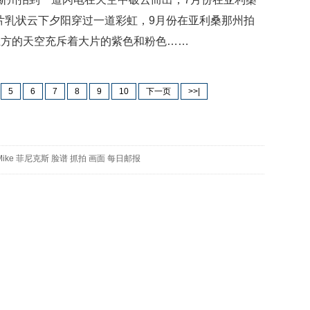
映
分一片乳状云下夕阳穿过一道彩虹，9月份在亚利桑那州拍
你
上方的天空充斥着大片的紫色和粉色……
的
性
格
和
5
6
7
8
9
10
下一页
>>|
智
商
联
合
Mike
菲尼克斯
脸谱
抓拍
画面
每日邮报
国
维
和
70
周
年
中
国
维
和