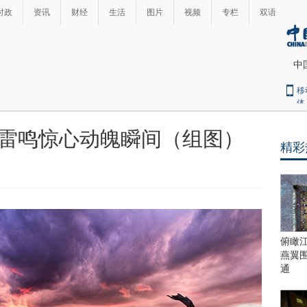
时政
资讯
财经
生活
图片
视频
专栏
双语
中
移
体
雷鸣惊心动魄瞬间（组图）
精彩
最
热
新
世
界
闻
瞩
目
上
俯瞰
合
燕翼
青
通
岛
峰