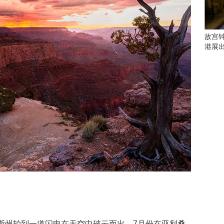
会
这
些
看
故宫
点
港展
别
错
过
研
究
你
喜
欢
的
音
乐
类
型
可
以
反
州拍到一道闪电在天空中破云而出，7月份在亚利桑