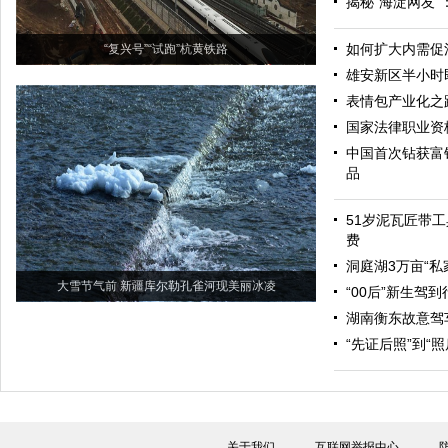
揭秘“海淀网友
如何扩大内需促
“复兴号”“试跑”杭黄铁路
雄安新区半小时
表情包产业化之
国家法律职业资
中国首次钻获富
品
51岁泥瓦匠带工
费
洞庭湖3万亩“私
大雪节气前 新疆库尔勒孔雀河现美丽冰凌
“00后”新生驾
湖南衡东故意驾
“先证后照”到“
关于我们
互联网举报中心