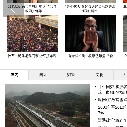
双胞胎姐妹共享男朋友 为了保持
“最牛乞丐”海豹每天爬过马路去海
北
一致同步怀孕
鲜馆"蹭吃"
陕西一游乐场免门票 游客挤爆现
香港将拍卖一枚康熙印玺 估价
场
1500万美元(组图)
国内
国际
财经
文化
【中国梦·实践
琼：巾帼巧绣促增
吃网红“故宫雪糕
2008年至20
7%
遭遇政策“急刹车