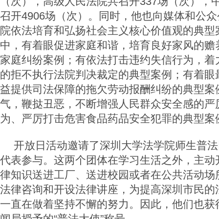
（次），高级人民法院共召开337场（次），
召开4906场（次）。同时，他也向媒体和公众
院依法培育和弘扬社会主义核心价值观的典型
中，有着眼促进家庭和谐，培育良好家风的赡
家庭纠纷案例；有依法打击违约失信行为，着
的拒不执行法院判决裁定的典型案例；有着眼
益提供司法保障的拖欠劳动报酬纠纷的典型案
气，鞭挞丑恶，不断增强人民群众安全感的严
为、严厉打击危害食品药品安全犯罪的典型案
开放日活动邀请了深圳大学法学院师生普法
代表参与。这两个团体在学习生活之外，主动
律知识送进工厂、送进校园或者在公共活动场
法律咨询和开设法律讲座，为提高深圳市民的
一直在做着坚持不懈的努力。因此，他们也获
闻局授予的“普法大使”称号。