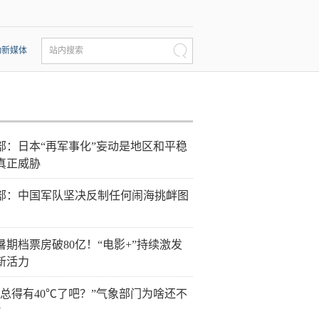
动新媒体
站内搜索
部：日本“再军事化”妄动是地区和平稳
真正威胁
部：中国军队坚决反制任何闹海挑衅图
6暑期档票房破80亿！“电影+”持续激发
新活力
天总得有40℃了吧？”气象部门为啥还不
？