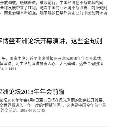
开放40载，砥砺奋进，破浪前行。中国经济在不断崛起的同
全球发展带来了红利。随着中国商业环境不断改善、商业规则
、商业治理不断加强，越来越多在华外资企业为中国营商环境
平博鳌亚洲论坛开幕演讲，这些金句别
日上午，国家主席习近平出席博鳌亚洲论坛2018年年会开幕式，
旨演讲。习主席的演讲振奋人心、大气磅礴，这些金句别错
04-11 14:11
洲论坛2018年年会前瞻
论坛2018年年会4月8日至11日将在风光秀丽的海南拉开帷幕，
全世界将进入一年一度的“博鳌时间”，这也是中国今年首个重
场外交活动。
2018-04-05 17:45