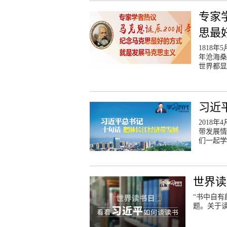
专家
思最
1818
年沧海桑
世界都显
习近
2018
带发展情
们一起学
世界读
“书中自
题。关于