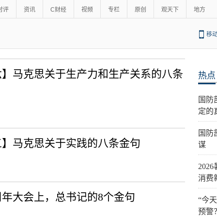
时评
资讯
C财经
视频
专栏
原创
观天下
地方
移
之六】马克思关于生产力和生产关系的八条
热点
国防
定的
国防
五】马克思关于实践的八条金句
谋
202
消费
周年大会上，总书记的8个金句
“今
预警