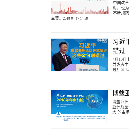
中国改革
时，也为
不断规范
点赞。
2018-04-17 14:58
习近
错过
4月10
并发表主
过！
2018-
博鳌亚
博鳌亚洲
亚洲乃至
大 的主