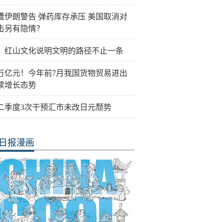
遭伊朗警告 弹药库存承压 美国取消对
击另有隐情？
：红山文化说明文明的路径不止一条
0万亿元！今年前7月我国货物贸易进出
续增长态势
二季度3次干预汇市未改日元颓势
日报漫画