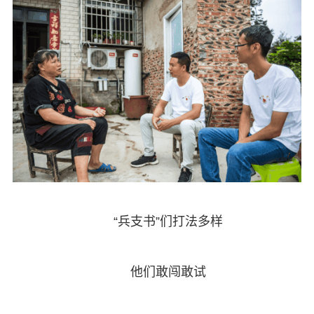
“兵支书”们打法多样
他们敢闯敢试