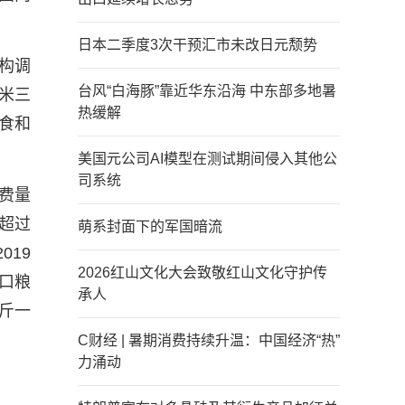
日本二季度3次干预汇市未改日元颓势
构调
台风“白海豚”靠近华东沿海 中东部多地暑
米三
热缓解
食和
美国元公司AI模型在测试期间侵入其他公
司系统
费量
，超过
萌系封面下的军国暗流
019
2026红山文化大会致敬红山文化守护传
，口粮
承人
公斤一
C财经 | 暑期消费持续升温：中国经济“热”
力涌动