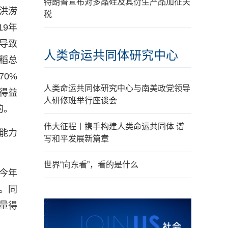
特朗普宣布对多晶硅及其衍生产品加征关
洪涝
税
19年
导致
人类命运共同体研究中心
早稻总
70%
人类命运共同体研究中心与南美政党领导
得益
人研修班举行座谈会
的。
伟大征程丨携手构建人类命运共同体 谱
能力
写和平发展新篇章
世界“向东看”，看的是什么
今年
。同
量得