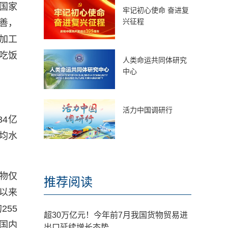
国家
牢记初心使命 奋进复
兴征程
善，
加工
吃饭
人类命运共同体研究
中心
活力中国调研行
34亿
均水
物仅
推荐阅读
年以来
255
超30万亿元！今年前7月我国货物贸易进
国内
出口延续增长态势