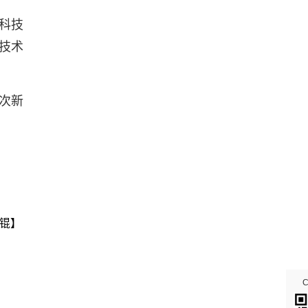
科技
技术
这次新
锟】