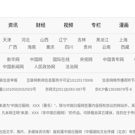
资讯
财经
视频
专栏
漫画
天津
河北
山西
辽宁
吉林
黑龙江
上海
广西
海南
重庆
四川
贵州
云南
西藏
新华网
中国网
国际在线
央视网
中国青年网
中国新闻网
人民政协网
法治网
良信息举报
互联网新闻信息服务许可证10120170006
信息网络传播视听节目
11010502032503号
京网文[2011]0283-097号
京ICP备13028878号-6
来源为“中国日报网：XXX（署名）”，除与中国日报网签署内容授权协议的网站外，
77联系；凡本网注明“来源：XXX（非中国日报网）”的作品，均转载自其它媒体，目的
包括文字、图片、多媒体资讯等）版权属中国日报网（中报国际文化传媒（北京）有限