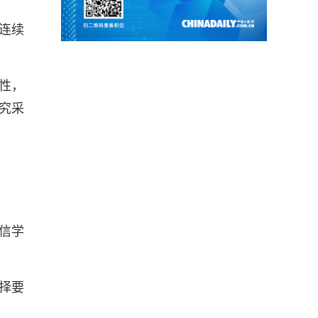
连续
性，
究采
信学
择要