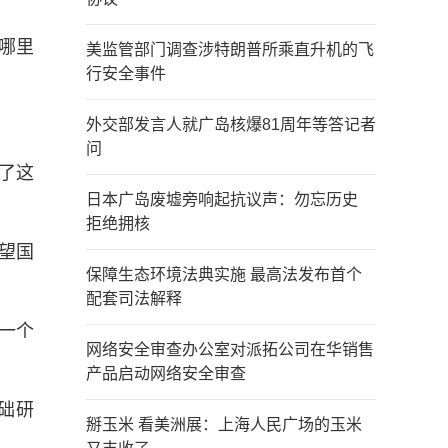
哪里
美监管部门调查涉特朗普所乘直升机的飞
行安全事件
外交部发言人就广岛核爆81周年等答记者
问
了这
日本广岛废墟旁响起抗议声：勿忘历史
拒绝拥核
望国
保障生态环境法典实施 最高法发布首个
配套司法解释
一个
网络安全审查办公室对派拓公司在华销售
产品启动网络安全审查
础研
掰玉米 看美洲展：上海人民广场的玉米