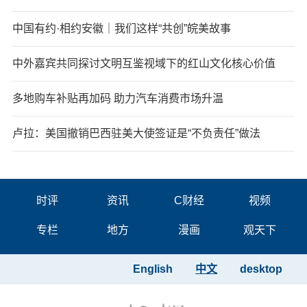
中国有约·相约安徽｜我们这样“共创”皖美故事
中外嘉宾共同探讨文明互鉴视域下的红山文化核心价值
多地购车补贴再加码 助力汽车消费市场升温
卢拉：美国撤销巴西驻美大使签证是“不负责任”做法
时评
资讯
C财经
视频
专栏
地方
漫画
观天下
English
中文
desktop