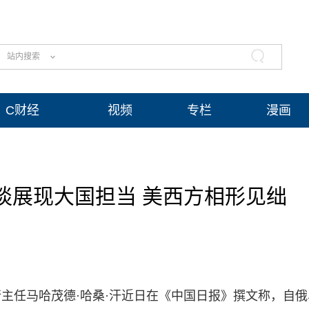
站内搜索
C财经
视频
专栏
漫画
谈展现大国担当 美西方相形见绌
主任马哈茂德·哈桑·汗近日在《中国日报》撰文称，自俄