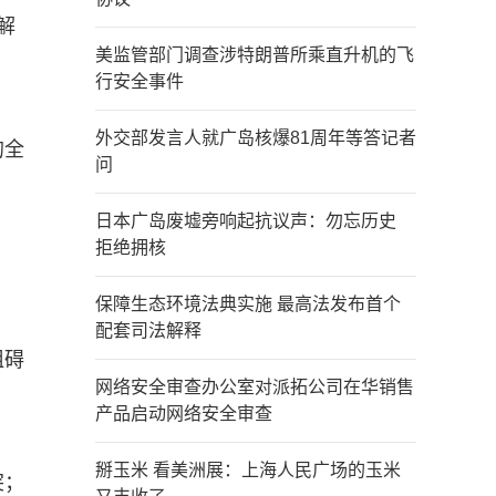
解
美监管部门调查涉特朗普所乘直升机的飞
。
行安全事件
外交部发言人就广岛核爆81周年等答记者
的全
问
日本广岛废墟旁响起抗议声：勿忘历史
拒绝拥核
保障生态环境法典实施 最高法发布首个
配套司法解释
阻碍
网络安全审查办公室对派拓公司在华销售
产品启动网络安全审查
掰玉米 看美洲展：上海人民广场的玉米
突；