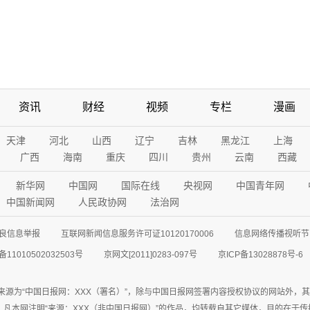
资讯
财经
视频
专栏
漫画
天津
河北
山西
辽宁
吉林
黑龙江
上海
广西
海南
重庆
四川
贵州
云南
西藏
新华网
中国网
国际在线
央视网
中国青年网
中国新闻网
人民政协网
法治网
良信息举报
互联网新闻信息服务许可证10120170006
信息网络传播视听节目
11010502032503号
京网文[2011]0283-097号
京ICP备13028878号-6
来源为“中国日报网：XXX（署名）”，除与中国日报网签署内容授权协议的网站外，
77联系；凡本网注明“来源：XXX（非中国日报网）”的作品，均转载自其它媒体，目的