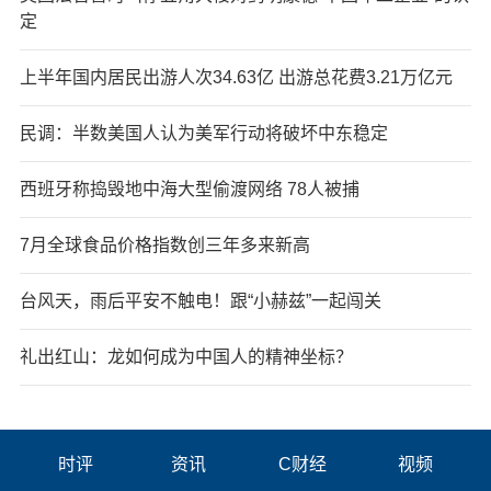
定
上半年国内居民出游人次34.63亿 出游总花费3.21万亿元
民调：半数美国人认为美军行动将破坏中东稳定
西班牙称捣毁地中海大型偷渡网络 78人被捕
7月全球食品价格指数创三年多来新高
台风天，雨后平安不触电！跟“小赫兹”一起闯关
礼出红山：龙如何成为中国人的精神坐标？
时评
资讯
C财经
视频