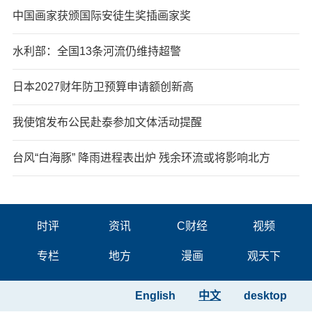
中国画家获颁国际安徒生奖插画家奖
水利部：全国13条河流仍维持超警
日本2027财年防卫预算申请额创新高
我使馆发布公民赴泰参加文体活动提醒
台风“白海豚” 降雨进程表出炉 残余环流或将影响北方
时评
资讯
C财经
视频
专栏
地方
漫画
观天下
English
中文
desktop