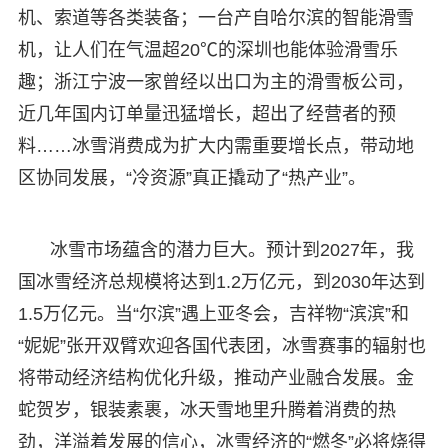
机、索道等各类装备；一台产自哈尔滨的智能滑雪
机，让人们在气温超20℃的深圳也能体验滑雪乐
趣；浙江宁波一家曾经以出口为主的滑雪板公司，
近几年国内订单量迅猛增长，超出了经营者的预
料……冰雪消费成为扩大内需重要增长点，带动地
区协同发展，“冷资源”真正撬动了“热产业”。
冰雪市场蕴含的潜力巨大。预计到2027年，我
国冰雪经济总规模将达到1.2万亿元，到2030年达到
1.5万亿元。当“尔滨”遇上亚冬会，吉祥物“滨滨”和
“妮妮”张开双臂欢迎各国代表团，冰雪赛事的辐射也
将带动经济结构优化升级，推动产业融合发展。金
蛇贺岁，银装素裹，冰天雪地里升腾着消费的热
劲，洋溢着发展的信心，冰雪经济的“燃冬”必将烧得