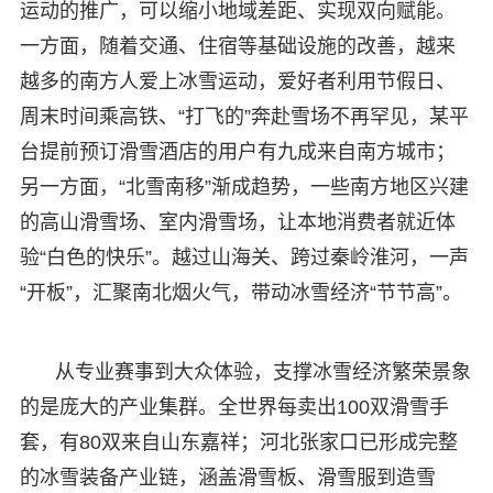
运动的推广，可以缩小地域差距、实现双向赋能。
一方面，随着交通、住宿等基础设施的改善，越来
越多的南方人爱上冰雪运动，爱好者利用节假日、
周末时间乘高铁、“打飞的”奔赴雪场不再罕见，某平
台提前预订滑雪酒店的用户有九成来自南方城市；
另一方面，“北雪南移”渐成趋势，一些南方地区兴建
的高山滑雪场、室内滑雪场，让本地消费者就近体
验“白色的快乐”。越过山海关、跨过秦岭淮河，一声
“开板”，汇聚南北烟火气，带动冰雪经济“节节高”。
从专业赛事到大众体验，支撑冰雪经济繁荣景象
的是庞大的产业集群。全世界每卖出100双滑雪手
套，有80双来自山东嘉祥；河北张家口已形成完整
的冰雪装备产业链，涵盖滑雪板、滑雪服到造雪