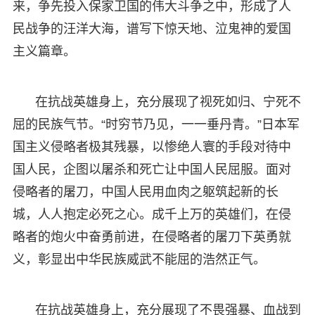
来，争先投入保家卫国的伟大斗争之中，形成了人
民战争的汪洋大海，谱写下惊天地、泣鬼神的爱国
主义篇章。
在抗战英雄身上，充分展现了视死如归、宁死不
屈的民族气节。“时穷节乃见，一一垂丹青。”日本军
国主义侵略者极其残暴，以惨绝人寰的手段对待中
国人民，企图以屠杀和死亡让中国人民屈服。面对
侵略者的屠刀，中国人民用血肉之躯筑起新的长
城，人人抱定必死之心。成千上万的英雄们，在侵
略者的炮火中奋勇前进，在侵略者的屠刀下英勇就
义，彰显出中华民族威武不能屈的浩然正气。
在抗战英雄身上，充分展现了不畏强暴、血战到