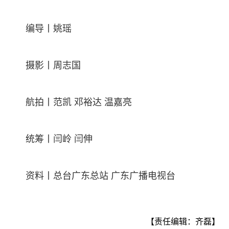
编导丨姚瑶
摄影丨周志国
航拍丨范凯 邓裕达 温嘉亮
统筹丨闫岭 闫伸
资料丨总台广东总站 广东广播电视台
【责任编辑：齐磊】