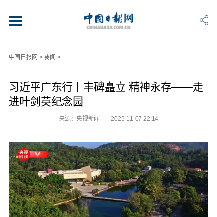
中国日报网
>
要闻
>
习近平广东行丨丰碑矗立 精神永存——走
进叶剑英纪念园
来源：央视新闻
2025-11-07 22:14