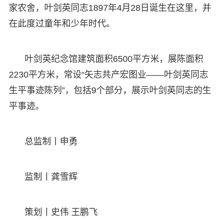
家农舍，叶剑英同志1897年4月28日诞生在这里，并
在此度过童年和少年时代。
叶剑英纪念馆建筑面积6500平方米，展陈面积
2230平方米，常设“矢志共产宏图业——叶剑英同志
生平事迹陈列”，包括9个部分，展示叶剑英同志的生
平事迹。
总监制丨申勇
监制丨龚雪辉
策划丨史伟 王鹏飞