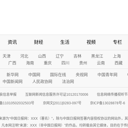
资讯
财经
生活
视频
专栏
天津
河北
山西
辽宁
吉林
黑龙江
上海
广西
海南
重庆
四川
贵州
云南
西藏
新华网
中国网
国际在线
央视网
中国青年网
中国新闻网
人民政协网
法治网
良信息举报
互联网新闻信息服务许可证10120170006
信息网络传播视听节目
11010502032503号
京网文[2011]0283-097号
京ICP备13028878号-6
来源为“中国日报网：XXX（署名）”，除与中国日报网签署内容授权协议的网站外，
77联系；凡本网注明“来源：XXX（非中国日报网）”的作品，均转载自其它媒体，目的