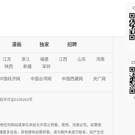
漫画
独家
招聘
江苏
浙江
福建
江西
山东
河南
Ch
陕西
新疆
深圳
中国经济网
中国台湾网
中国西藏网
央广网
许可证0108263号
其他任何网站或单位未经允许禁止转载、使用，违者必究。如需使
在于传播更多信息，其他媒体如需转载，请与稿件来源方联系，如产生任