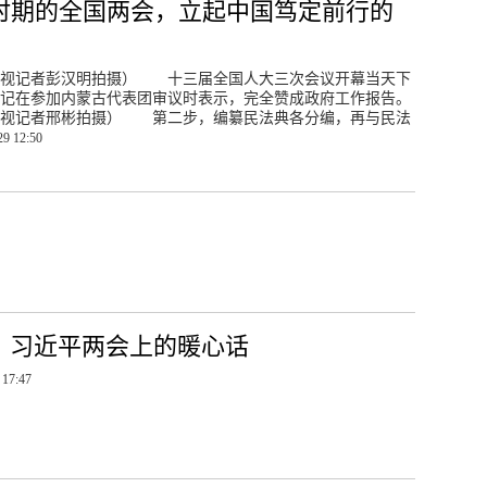
时期的全国两会，立起中国笃定前行的
央视记者彭汉明拍摄） 十三届全国人大三次会议开幕当天下
记在参加内蒙古代表团审议时表示，完全赞成政府工作报告。
央视记者邢彬拍摄） 第二步，编纂民法典各分编，再与民法
29 12:50
！习近平两会上的暖心话
 17:47