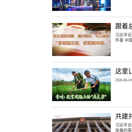
跟着
习近平近
件事 中
这里
2020-08-10
共建
习近平总
发展的基