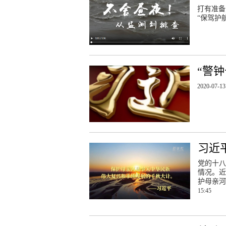
打有准备
“保驾护
“警
2020-07-13
习近
党的十八
情况。
护母亲河
15:45