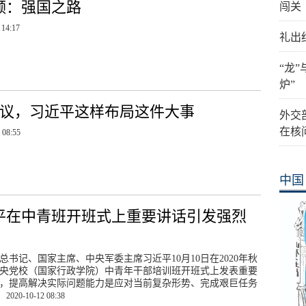
频：强国之路
闯关
 14:17
礼出
“龙
炉”
会议，习近平这样布局这件大事
外交
在核
 08:55
中国
平在中青班开班式上重要讲话引发强烈
总书记、国家主席、中央军委主席习近平10月10日在2020年秋
央党校（国家行政学院）中青年干部培训班开班式上发表重要
，提高解决实际问题能力是应对当前复杂形势、完成艰巨任务
。
2020-10-12 08:38