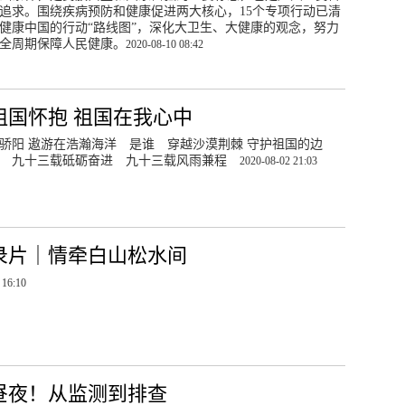
追求。围绕疾病预防和健康促进两大核心，15个专项行动已清
健康中国的行动“路线图”，深化大卫生、大健康的观念，努力
全周期保障人民健康。
2020-08-10 08:42
祖国怀抱 祖国在我心中
骄阳 遨游在浩瀚海洋 是谁 穿越沙漠荆棘 守护祖国的边
谁 九十三载砥砺奋进 九十三载风雨兼程
2020-08-02 21:03
录片｜情牵白山松水间
 16:10
昼夜！从监测到排查