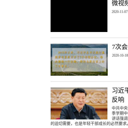
微视
2020-11-07
7次
2020-10-18
习近
反响
中共中央
季学期中
讲话强调
的迫切需要，也是年轻干部成长的必然要求