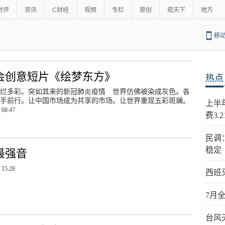
时评
资讯
C财经
视频
专栏
原创
观天下
地方
移
会创意短片《绘梦东方》
热点
烂多彩。突如其来的新冠肺炎疫情 世界仿佛被染成灰色。各
手前行。让中国市场成为共享的市场。让世界重现五彩斑斓。
上半
 08:47
费3.
民调
稳定
最强音
 15:28
西班
7月
台风