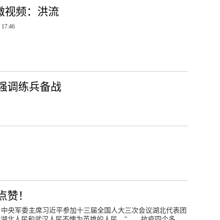
微视频：洪流
 17:46
强调练兵备战
点赞！
席、中央军委主席习近平参加十三届全国人大三次会议湖北代表团
，湖北人民和武汉人民不愧为英雄的人民。” 抗疫四个多