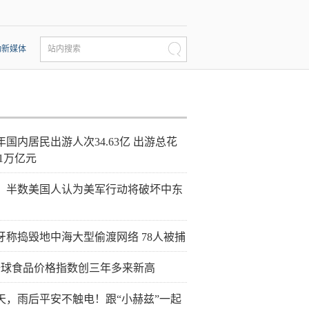
动新媒体
站内搜索
年国内居民出游人次34.63亿 出游总花
21万亿元
：半数美国人认为美军行动将破坏中东
牙称捣毁地中海大型偷渡网络 78人被捕
全球食品价格指数创三年多来新高
天，雨后平安不触电！跟“小赫兹”一起