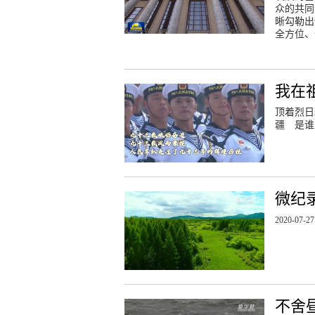
众的共同
晰勾勒出
全方位、
我在
顶着烈日
疆 是
微纪
2020-07-27
不舍