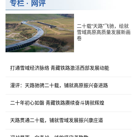
专栏
·
网评
二十载“天路”飞驰，绘就
雪域高原高质量发展新画
卷
打通雪域经济脉络 青藏铁路激活西部发展动能
漫评：天路驰骋二十载，铺就高原振兴奋进路
二十年初心如磐 青藏铁路赓续奋斗铸就辉煌
天路贯通二十载，铺就雪域发展振兴康庄道