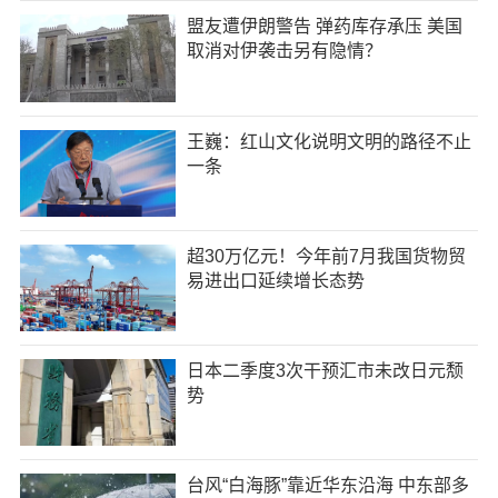
盟友遭伊朗警告 弹药库存承压 美国
取消对伊袭击另有隐情？
王巍：红山文化说明文明的路径不止
一条
超30万亿元！今年前7月我国货物贸
易进出口延续增长态势
日本二季度3次干预汇市未改日元颓
势
台风“白海豚”靠近华东沿海 中东部多