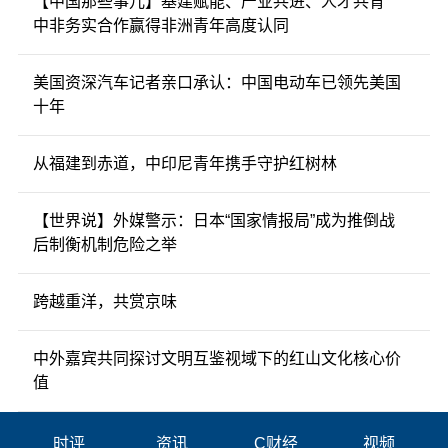
【中国那些事儿】基建赋能、产业共进、人才共育
中非务实合作赢得非洲青年高度认同
美国资深汽车记者亲口承认：中国电动车已领先美国
十年
从福建到赤道，中印尼青年携手守护红树林
【世界说】外媒警示：日本“国家情报局”成为推倒战
后制衡机制危险之举
跨越重洋，共赏京味
中外嘉宾共同探讨文明互鉴视域下的红山文化核心价
值
时评
资讯
C财经
视频