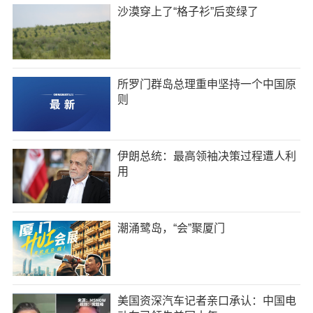
沙漠穿上了“格子衫”后变绿了
所罗门群岛总理重申坚持一个中国原
则
伊朗总统：最高领袖决策过程遭人利
用
潮涌鹭岛，“会”聚厦门
美国资深汽车记者亲口承认：中国电