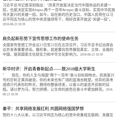
习近平总书记曾深刻指出：“改革开放是决定当代中国命运的关键一
招，也是决定实现&lsquo;两个一百年&rsquo;奋斗目标、实现中华民族
伟大复兴的关键一招。如今，站在新的历史当口，中国人民将在以习
近平同志为核心的党中央坚强领导下，用好改革开放这“关键一招”。
2018-08-23 18:39
肩负起新形势下宣传思想工作的使命任务
全国宣传思想工作会议21日至22日在北京召开，习近平总书记出席会
议并发表重要讲话。展形象，就是要向世界展现真实、立体、全面的
中国，提高国家文化软实力和中华文化影响力。
2018-08-23 18:39
新华时评：开启青春新起点——致2018级大学新生
” 现在，你的人生与祖国“两个一百年”奋斗目标相吻合，民族复兴
号的巨轮正乘风破浪，你的未来也有广阔的蓝海去眺望。优异的高考
成绩只代表你的昨天，期待你整装待发，以奋斗的姿态开启新的征
程。请以梦为马，努力拼搏，让生命的底色在奋斗中更加鲜亮。
2018-
08-23 18:39
秦平：共享网络发展红利 共圆网络强国梦想
党的十八大以来，以习近平同志为核心的党中央重视互联网、发展互