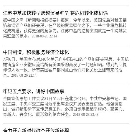
江苏中基加快转型跨越贸易壁垒 将危机转化成机遇
据中国之声《新闻和报纸摘要》报道，今年以来，美国先后对我国铝
箔和钢铝产品加征关税，在严峻的贸易壁垒之下，一些企业将危机转
化成机遇，获得更强的竞争力。江苏中基的逆势突围就是一个跨越贸
易壁垒的范本。
2018-08-26 22:14
中国制造，积极服务经济全球化
7月6日，美国宣布对340亿美元自中国进口的产品加征关税后，中国机
械铸造企业安徽应流给所有美国采购商发了一封通知函。得到的回复
却惊人地一致：所有美国客户都同意由他们消化关税上涨带来的成
本。
2018-08-26 22:14
牢记五点要求，讲好中国故事
全国宣传思想工作会议21日至22日在北京召开。中共中央总书记、国
家主席、中央军委主席习近平出席会议并发表重要讲话。他强调指
出，做好新形势下宣传思想工作，必须自觉承担起举旗帜、聚民心、
育新人、兴文化、展形象的使命任务。
2018-08-23 23:48
奋力开启新时代改革开放新征程