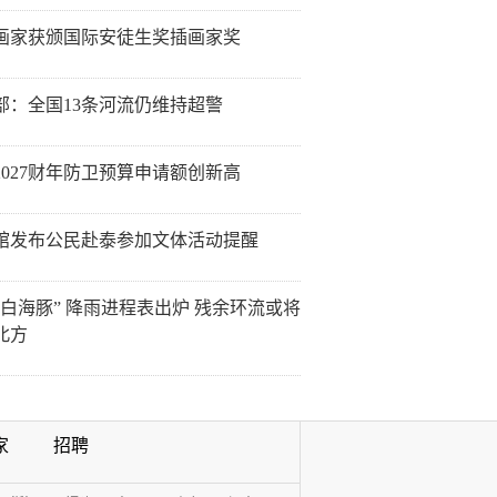
画家获颁国际安徒生奖插画家奖
部：全国13条河流仍维持超警
2027财年防卫预算申请额创新高
馆发布公民赴泰参加文体活动提醒
“白海豚” 降雨进程表出炉 残余环流或将
北方
家
招聘