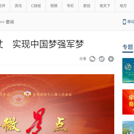
时评
资讯
C财经
视频
专栏
原创
观天下
地方
>>
要闻
移
仗 实现中国梦强军梦
专题
分享