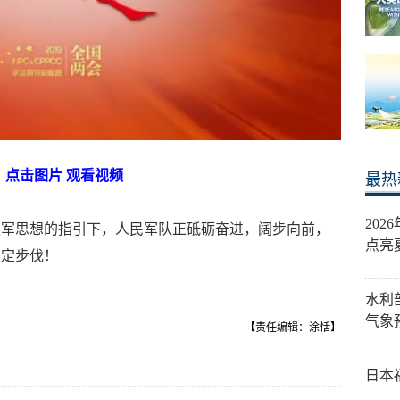
点击图片 观看视频
最热
20
强军思想的指引下，人民军队正砥砺奋进，阔步向前，
点亮
坚定步伐！
水利
气象
【责任编辑：涂恬】
日本