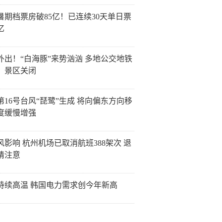
26暑期档票房破85亿！已连续30天单日票
亿
外出！“白海豚”来势汹汹 多地公交地铁
、景区关闭
第16号台风“琵鹭”生成 将向偏东方向移
度缓慢增强
风影响 杭州机场已取消航班388架次 退
请注意
持续高温 韩国电力需求创今年新高