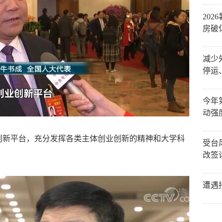
20
房破
减少
停运
今年
动强
创新平台，充分发挥各类主体创业创新的精神和大学科
受台
改签
遭遇