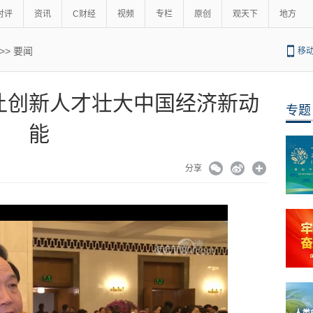
时评
资讯
C财经
视频
专栏
原创
观天下
地方
>>
要闻
移
让创新人才壮大中国经济新动
专题
能
分享