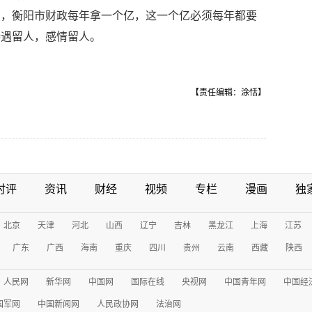
才，衡阳市财政每年拿一个亿，这一个亿必须每年都要
待遇留人，感情留人。
【责任编辑：涂恬】
时评
资讯
财经
视频
专栏
漫画
独
北京
天津
河北
山西
辽宁
吉林
黑龙江
上海
江苏
广东
广西
海南
重庆
四川
贵州
云南
西藏
陕西
人民网
新华网
中国网
国际在线
央视网
中国青年网
中国经
国军网
中国新闻网
人民政协网
法治网