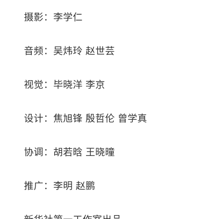
摄影：李学仁
音频：吴炜玲 赵世芸
视觉：毕晓洋 李京
设计：焦旭锋 殷哲伦 曾学真
协调：胡若晗 王晓曈
推广：李明 赵鹏