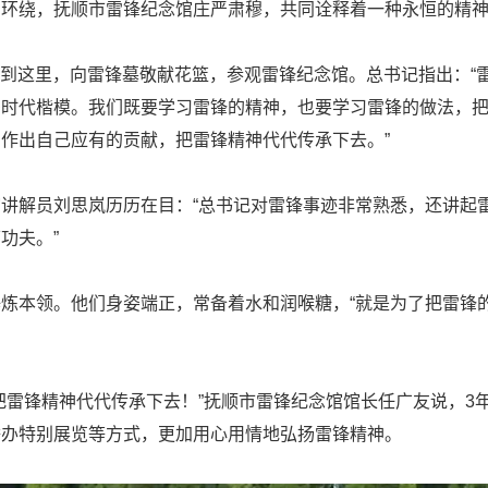
柏环绕，抚顺市雷锋纪念馆庄严肃穆，共同诠释着一种永恒的精
书记来到这里，向雷锋墓敬献花篮，参观雷锋纪念馆。总书记指出：
多时代楷模。我们既要学习雷锋的精神，也要学习雷锋的做法，
作出自己应有的贡献，把雷锋精神代代传承下去。”
讲解员刘思岚历历在目：“总书记对雷锋事迹非常熟悉，还讲起
功夫。”
炼本领。他们身姿端正，常备着水和润喉糖，“就是为了把雷锋
把雷锋精神代代传承下去！”抚顺市雷锋纪念馆馆长任广友说，3年
举办特别展览等方式，更加用心用情地弘扬雷锋精神。