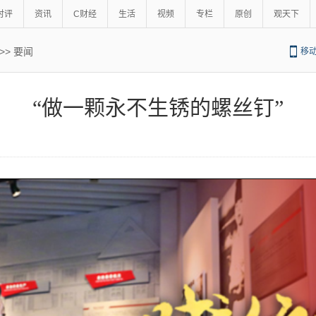
时评
资讯
C财经
生活
视频
专栏
原创
观天下
>>
要闻
移
“做一颗永不生锈的螺丝钉”