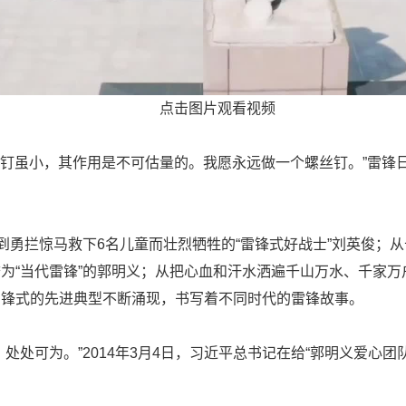
点击图片观看视频
螺丝钉虽小，其作用是不可估量的。我愿永远做一个螺丝钉。”雷
，到勇拦惊马救下6名儿童而壮烈牺牲的“雷锋式好战士”刘英俊；
为“当代雷锋”的郭明义；从把心血和汗水洒遍千山万水、千家
雷锋式的先进典型不断涌现，书写着不同时代的雷锋故事。
处处可为。”2014年3月4日，习近平总书记在给“郭明义爱心团