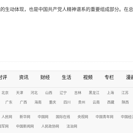
观的生动体现，也是中国共产党人精神谱系的重要组成部分。在
时评
资讯
财经
生活
视频
专栏
漫
北京
天津
河北
山西
辽宁
吉林
黑龙江
上海
江苏
广东
广西
海南
重庆
四川
贵州
云南
西藏
陕西
人民网
新华网
中国网
国际在线
央视网
中国青年网
中国经
国军网
中国新闻网
人民政协网
法治网