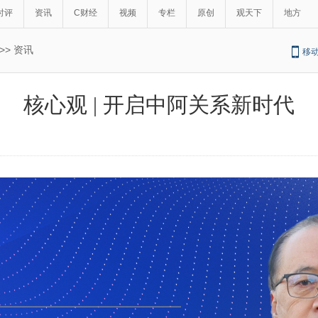
时评
资讯
C财经
视频
专栏
原创
观天下
地方
>>
资讯
移
核心观 | 开启中阿关系新时代