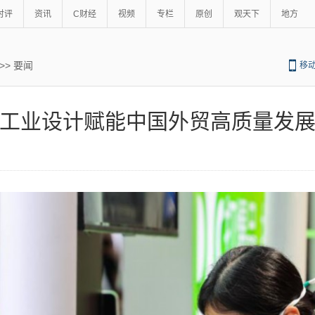
时评
资讯
C财经
视频
专栏
原创
观天下
地方
>>
要闻
移
工业设计赋能中国外贸高质量发