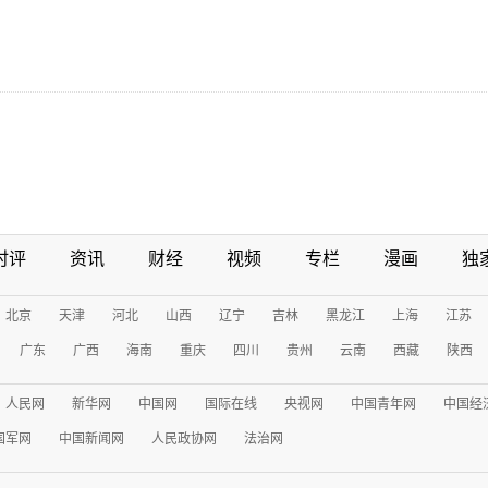
时评
资讯
财经
视频
专栏
漫画
独
北京
天津
河北
山西
辽宁
吉林
黑龙江
上海
江苏
广东
广西
海南
重庆
四川
贵州
云南
西藏
陕西
人民网
新华网
中国网
国际在线
央视网
中国青年网
中国经
国军网
中国新闻网
人民政协网
法治网