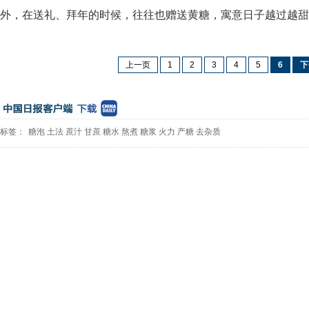
外，在送礼、拜年的时候，往往也赠送黄糖，寓意日子越过越甜
上一页
1
2
3
4
5
6
下
标签：
糖泡
土法
蔗汁
甘蔗
糖水
熬煮
糖浆
火力
产糖
去杂质