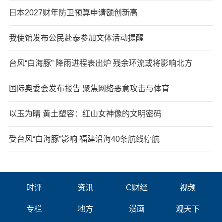
日本2027财年防卫预算申请额创新高
我使馆发布公民赴泰参加文体活动提醒
台风“白海豚” 降雨进程表出炉 残余环流或将影响北方
国际奥委会发布报告 聚焦网络恶意攻击与体育
以玉为睛 黄土塑容：红山女神像的文明密码
受台风“白海豚”影响 福建沿海40条航线停航
时评
资讯
C财经
视频
专栏
地方
漫画
观天下