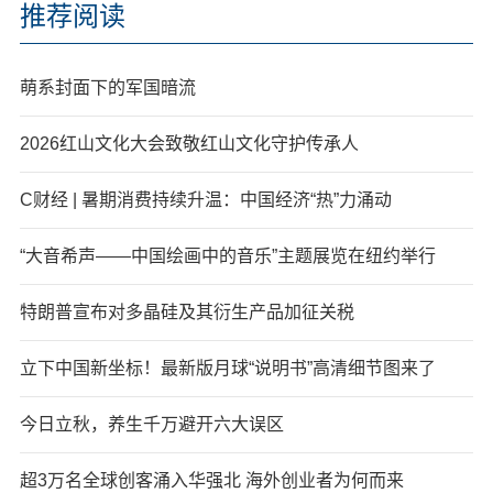
推荐阅读
萌系封面下的军国暗流
2026红山文化大会致敬红山文化守护传承人
C财经 | 暑期消费持续升温：中国经济“热”力涌动
“大音希声——中国绘画中的音乐”主题展览在纽约举行
特朗普宣布对多晶硅及其衍生产品加征关税
立下中国新坐标！最新版月球“说明书”高清细节图来了
今日立秋，养生千万避开六大误区
超3万名全球创客涌入华强北 海外创业者为何而来