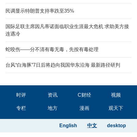
民调显示特朗普支持率跌至35%
国际足联主席因凡蒂诺面临职业生涯最大危机 求助美方接
连遇冷
蛇咬伤——分不清有毒无毒，先按有毒处理
台风“白海豚”7日后将趋向我国华东沿海 最新路径研判
时评
资讯
C财经
视频
专栏
地方
漫画
观天下
English
中文
desktop