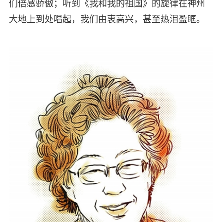
们倍感骄傲；听到《我和我的祖国》的旋律在神州
大地上到处唱起，我们由衷高兴，甚至热泪盈眶。