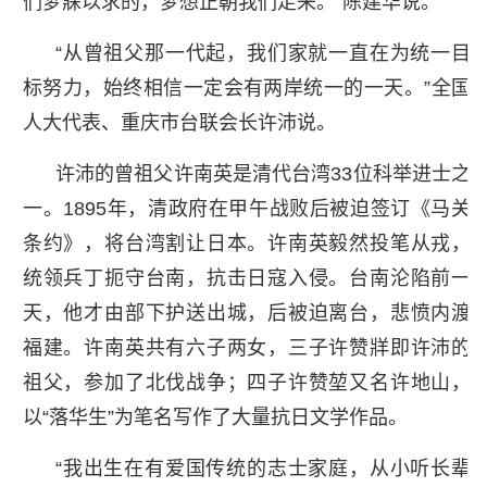
们梦寐以求的，梦想正朝我们走来。”陈建华说。
“从曾祖父那一代起，我们家就一直在为统一目
标努力，始终相信一定会有两岸统一的一天。”全国
人大代表、重庆市台联会长许沛说。
许沛的曾祖父许南英是清代台湾33位科举进士之
一。1895年，清政府在甲午战败后被迫签订《马关
条约》，将台湾割让日本。许南英毅然投笔从戎，
统领兵丁扼守台南，抗击日寇入侵。台南沦陷前一
天，他才由部下护送出城，后被迫离台，悲愤内渡
福建。许南英共有六子两女，三子许赞牂即许沛的
祖父，参加了北伐战争；四子许赞堃又名许地山，
以“落华生”为笔名写作了大量抗日文学作品。
“我出生在有爱国传统的志士家庭，从小听长辈