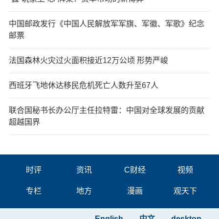
中国邮政发行《中国人民解放军军旗、军徽、军歌》纪念
邮票
法国森林火灾过火面积接近12万公顷 形势严峻
西班牙飞地休达移民危机死亡人数升至67人
联合国秘书长办公厅主任拉特雷：中国对全球发展的贡献
超越国界
时评
资讯
C财经
视频
专栏
地方
漫画
观天下
English
中文
desktop