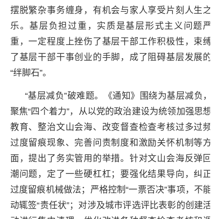
摆脱繁杂事务缠身，有机会与家人享受片刻人生之
乐。基层负担过重，实质是基层形式主义问题严
重，一定程度上挫伤了基层干部工作积极性，束缚
了基层干部干事创业的手脚，成了阻碍基层发展的
“绊脚石”。
“基层减负”破难题。《通知》围绕为基层减负，
聚焦“四个着力”，从以党的政治建设为统领加强思想
教育、整治文山会海、改变督查检查考核过多过频
过度留痕现象、完善问责制度和激励关怀机制等方
面，提出了务实管用的举措。针对文山会海反弹回
潮问题，定了一些硬杠杠；要强化结果导向，纠正
过度留痕机械做法；严格控制“一票否决”事项，不能
动辄签“责任状”；对涉及城市评选评比表彰的创建活