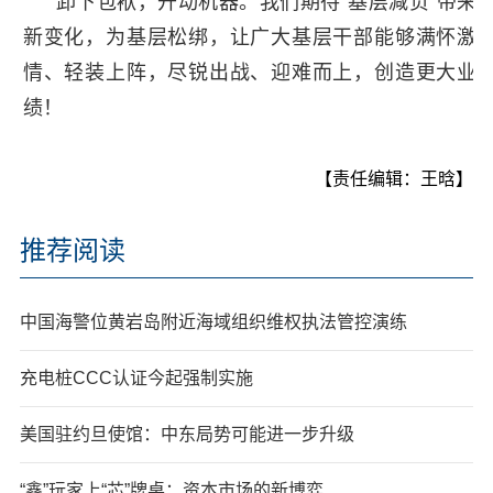
卸下包袱，开动机器。我们期待“基层减负”带来
新变化，为基层松绑，让广大基层干部能够满怀激
情、轻装上阵，尽锐出战、迎难而上，创造更大业
绩！
【责任编辑：王晗】
推荐阅读
中国海警位黄岩岛附近海域组织维权执法管控演练
充电桩CCC认证今起强制实施
美国驻约旦使馆：中东局势可能进一步升级
“鑫”玩家上“芯”牌桌：资本市场的新博弈