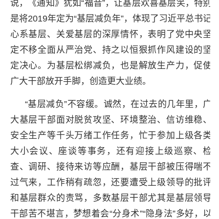
说，《通知》犹如“福音”，让基层欢喜基层笑，特别
是将2019年定为“基层减负年”，体现了习近平总书记
心系基层、关爱基层的深厚情怀，表明了党中央坚
定不移全面从严治党、持之以恒狠抓作风建设的坚
定决心。为基层松绑减负，也是解放生产力，促使
广大干部放开手脚，创造更大业绩。
“基层减负”不容缓。诚然，在过去的几年里，广
大基层干部面对脱贫攻坚、环境整治、信访维稳、
安全生产等千头万绪工作任务，忙于参加上级各类
大小会议、座谈等事务，还有迎接上级巡察、检
查、调研、接待来访等应酬，基层干部被压得喘不
过气来，工作稍有疏忽，还要遭受上级领导的批评
和基层群众的责骂，多数基层干部尤其是基层领导
干部苦不堪言，梦想着会“分身术”“隐身法”多好，以