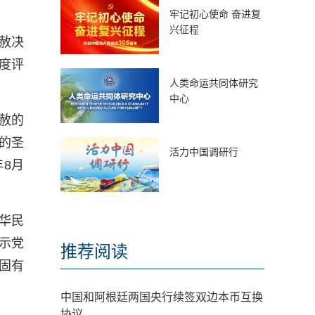
牢记初心使命 奋进复
兴征程
赦决
度评
人类命运共同体研究
中心
赦的
的圣
活力中国调研行
年8月
中华民
示党
推荐阅读
固有
中国和阿根廷两国央行续签双边本币互换
协议