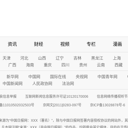
资讯
财经
视频
专栏
漫画
天津
河北
山西
辽宁
吉林
黑龙江
上海
广西
海南
重庆
四川
贵州
云南
西藏
新华网
中国网
国际在线
央视网
中国青年网
中国新闻网
人民政协网
法治网
良信息举报
互联网新闻信息服务许可证10120170006
信息网络传播视听节目
11010502032503号
京网文[2011]0283-097号
京ICP备13028878号-6
来源为“中国日报网：XXX（署名）”，除与中国日报网签署内容授权协议的网站外，
77联系；凡本网注明“来源：XXX（非中国日报网）”的作品，均转载自其它媒体，目的