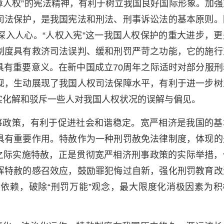
障人权”的宪法精神，有利于树立我国良好国际形象。加强
司法保护，是我国宪法和刑法、刑事诉讼法的基本原则。
深入人心。“人权入宪”这一我国人权保护的重大进步，更
制度具有救济司法误判、缓和刑罚严苛之功能，它的施行
具有重要意义。在新中国成立70周年之际适时对部分服刑
现，生动展现了我国人权司法保障水平，有利于进一步树
实化解和驳斥一些人对我国人权状况的误解与偏见。
事政策，有利于促进社会和谐稳定。宽严相济是我国的基
具有重要作用。特赦作为一种刑罚赦免法律制度，体现的
年之际实施特赦，正是贯彻宽严相济刑事政策的实际举措，
挥特赦的感召效应，鼓励罪犯悔过自新，强化刑罚教育改
依赖，破除“刑罚万能”观念，最大限度化消极因素为积