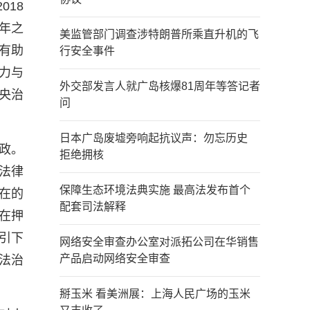
18
年之
美监管部门调查涉特朗普所乘直升机的飞
有助
行安全事件
力与
外交部发言人就广岛核爆81周年等答记者
央治
问
日本广岛废墟旁响起抗议声：勿忘历史
政。
拒绝拥核
法律
保障生态环境法典实施 最高法发布首个
在的
配套司法解释
在押
引下
网络安全审查办公室对派拓公司在华销售
产品启动网络安全审查
法治
掰玉米 看美洲展：上海人民广场的玉米