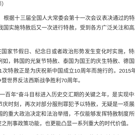
师）
令，根据十三届全国人大常委会第十一次会议表决通过的特
年我国实施特赦后又一次进行特赦，受到各方广泛关注和高
在国家节假日、纪念日或者政治形势发生变化时实施，特
例如，韩国的光复节特赦、泰国为国王的庆生特赦、德国
1次特赦正是为庆祝新中国成立10周年而施行的。2015
暨世界反法西斯战争胜利70周年。
两个一百年”奋斗目标进入历史交汇期的关键之年，是实现
节庆时刻，再次对部分服刑罪犯予以特赦，无疑是一项展
围的重大政治决定和法治举措，不仅能够发挥特赦制度所
突之刑事政策功能，也更能凸显一系列重大的时代价值。