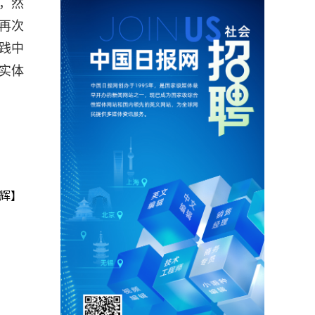
，然
再次
践中
实体
。
辉】