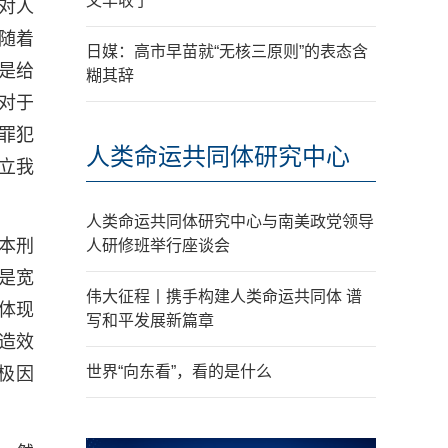
又丰收了
对人
随着
日媒：高市早苗就“无核三原则”的表态含
是给
糊其辞
对于
罪犯
人类命运共同体研究中心
立我
人类命运共同体研究中心与南美政党领导
本刑
人研修班举行座谈会
是宽
伟大征程丨携手构建人类命运共同体 谱
体现
写和平发展新篇章
造效
世界“向东看”，看的是什么
极因