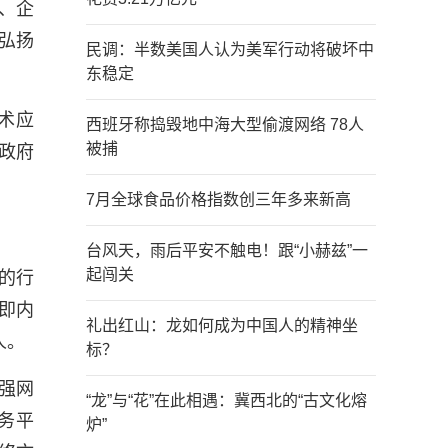
、企
弘扬
民调：半数美国人认为美军行动将破坏中
东稳定
术应
西班牙称捣毁地中海大型偷渡网络 78人
被捕
政府
7月全球食品价格指数创三年多来新高
台风天，雨后平安不触电！跟“小赫兹”一
起闯关
的行
即内
礼出红山：龙如何成为中国人的精神坐
人。
标？
强网
“龙”与“花”在此相遇：冀西北的“古文化熔
务平
炉”