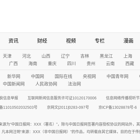
资讯
财经
视频
专栏
漫画
天津
河北
山西
辽宁
吉林
黑龙江
上海
广西
海南
重庆
四川
贵州
云南
西藏
新华网
中国网
国际在线
央视网
中国青年网
中国新闻网
人民政协网
法治网
良信息举报
互联网新闻信息服务许可证10120170006
信息网络传播视听节目
11010502032503号
京网文[2011]0283-097号
京ICP备13028878号-6
来源为“中国日报网：XXX（署名）”，除与中国日报网签署内容授权协议的网站外，
77联系；凡本网注明“来源：XXX（非中国日报网）”的作品，均转载自其它媒体，目的