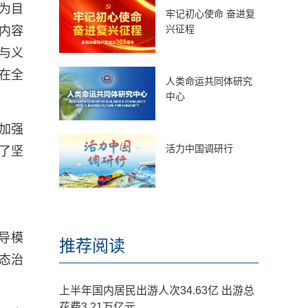
为目
牢记初心使命 奋进复
兴征程
内容
与义
在全
人类命运共同体研究
中心
加强
活力中国调研行
了坚
导模
推荐阅读
态治
上半年国内居民出游人次34.63亿 出游总
花费3.21万亿元