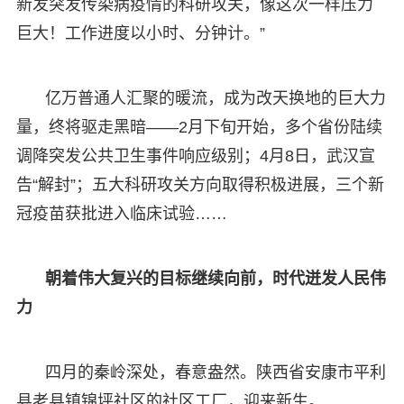
新发突发传染病疫情的科研攻关，像这次一样压力
巨大！工作进度以小时、分钟计。”
亿万普通人汇聚的暖流，成为改天换地的巨大力
量，终将驱走黑暗——2月下旬开始，多个省份陆续
调降突发公共卫生事件响应级别；4月8日，武汉宣
告“解封”；五大科研攻关方向取得积极进展，三个新
冠疫苗获批进入临床试验……
朝着伟大复兴的目标继续向前，时代迸发人民伟
力
四月的秦岭深处，春意盎然。陕西省安康市平利
县老县镇锦坪社区的社区工厂，迎来新生。