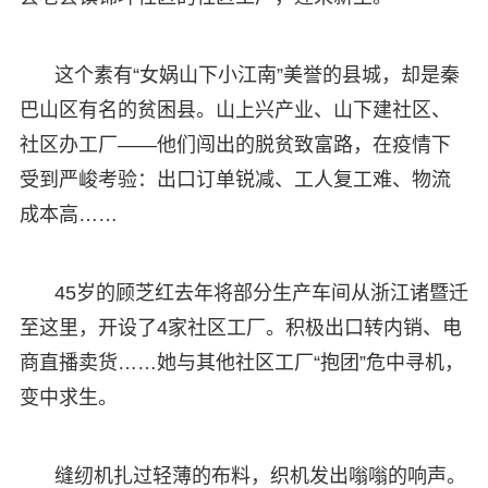
这个素有“女娲山下小江南”美誉的县城，却是秦
巴山区有名的贫困县。山上兴产业、山下建社区、
社区办工厂——他们闯出的脱贫致富路，在疫情下
受到严峻考验：出口订单锐减、工人复工难、物流
成本高……
45岁的顾芝红去年将部分生产车间从浙江诸暨迁
至这里，开设了4家社区工厂。积极出口转内销、电
商直播卖货……她与其他社区工厂“抱团”危中寻机，
变中求生。
缝纫机扎过轻薄的布料，织机发出嗡嗡的响声。