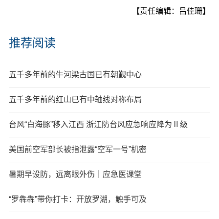
【责任编辑：吕佳珊】
推荐阅读
五千多年前的牛河梁古国已有朝觐中心
五千多年前的红山已有中轴线对称布局
台风“白海豚”移入江西 浙江防台风应急响应降为Ⅱ级
美国前空军部长被指泄露“空军一号”机密
暑期早设防，远离眼外伤｜应急医课堂
“罗犇犇”带你打卡：开放罗湖，触手可及