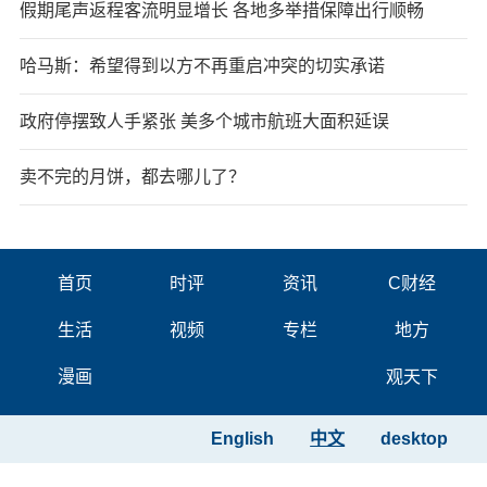
假期尾声返程客流明显增长 各地多举措保障出行顺畅
哈马斯：希望得到以方不再重启冲突的切实承诺
政府停摆致人手紧张 美多个城市航班大面积延误
卖不完的月饼，都去哪儿了？
首页
时评
资讯
C财经
生活
视频
专栏
地方
漫画
观天下
English
中文
desktop