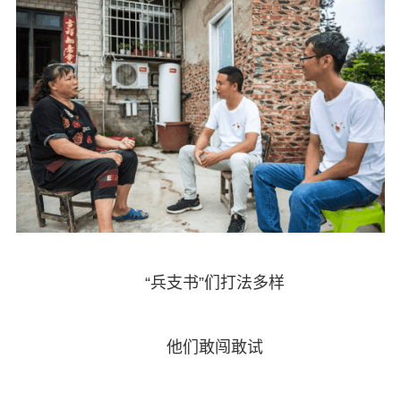
“兵支书”们打法多样
他们敢闯敢试