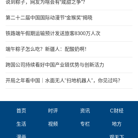
说到粽子，网友为啥会有“咸甜之争”？
第二十二届中国国际动漫节“金猴奖”揭晓
铁路端午假期运输预计发送旅客8300万人次
端午粽子怎么吃？新疆人：配酸奶啊！
跨国公司持续看好中国产业链优势与创新活力
开局之年看中国｜水面无人"扫地机器人"，你见过吗？
首页
时评
资讯
C财经
生活
视频
专栏
地方
漫画
观天下