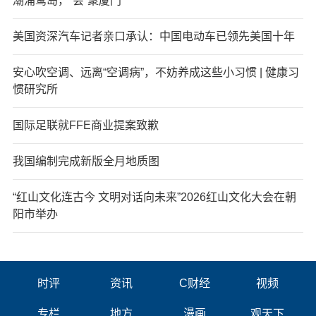
潮涌鹭岛，“会”聚厦门
美国资深汽车记者亲口承认：中国电动车已领先美国十年
安心吹空调、远离“空调病”，不妨养成这些小习惯 | 健康习
惯研究所
国际足联就FFE商业提案致歉
我国编制完成新版全月地质图
“红山文化连古今 文明对话向未来”2026红山文化大会在朝
阳市举办
时评
资讯
C财经
视频
专栏
地方
漫画
观天下