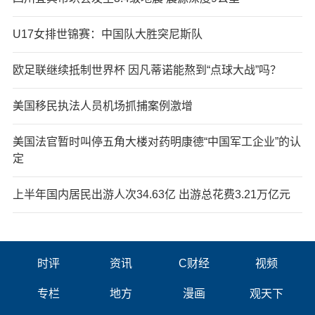
U17女排世锦赛：中国队大胜突尼斯队
欧足联继续抵制世界杯 因凡蒂诺能熬到“点球大战”吗？
美国移民执法人员机场抓捕案例激增
美国法官暂时叫停五角大楼对药明康德“中国军工企业”的认
定
上半年国内居民出游人次34.63亿 出游总花费3.21万亿元
时评
资讯
C财经
视频
专栏
地方
漫画
观天下