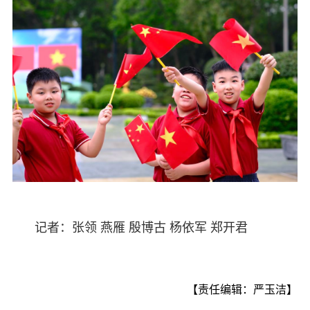
记者：张领 燕雁 殷博古 杨依军 郑开君
【责任编辑：严玉洁】